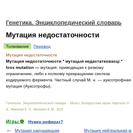
Генетика. Энциклопедический словарь
Мутация недостаточности
Толкование
Перевод
Мутация недостаточности
Мутация недостаточности * мутацыя недастатковасці *
loss mutation —
мутация, приводящая к резкому
ограничению, либо к полному прекращению синтеза
кодируемого фермента. Частный случай М. н. — ауксотрофная
мутация (Ауксотрофы).
Генетика. Энциклопедический словарь. - Минск: Белорусская наука
.
Картель Н.
А., Макеева Е. Н., Мезенко А. М.
.
2011
.
Игры ⚽
Нужен реферат?
Мутация нарушающая
Мутация нейтральная м