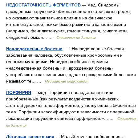
НЕДОСТАТОЧНОСТЬ ФЕРМЕНТОВ
— мед. Синдромы
врождённых нарушений обмена веществ встречаются редко,
но оказывают значительное влияние на физическое,
интеллектуальное, психическое развитие и качество жизни
(например, фенилкетонурия, гомоцистинурия, гликогенозы,
синдромы ломкой… …
Справочник по болезням
Наследственные болезни
— I Наследственные болезни
заболевания человека, обусловленные хромосомными и
генными мутациями. Нередко ошибочно термины
«наследственная болезнь» и «врожденная болезнь»
употребляются как синонимы, однако врожденными болезнями
называют те… …
Медицинская энциклопедия
ПОРФИРИЯ
— мед. Порфирия наследственные или
приобретённые (как результат воздействия химических
агентов) дефекты генов ферментов, участвующих в биосинтезе
тема. Порфирии классифицируют в зависимости от первичной
локализации нарушения синтеза порфиринов: •… …
Справочник
по болезням
Лёгочная гипертензия
— Малый круг кровообращения …