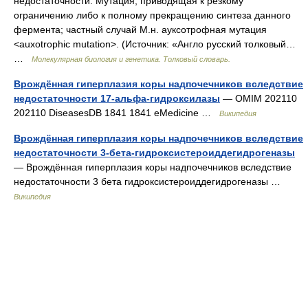
недостаточности. Мутация, приводящая к резкому
ограничению либо к полному прекращению синтеза данного
фермента; частный случай М.н. ауксотрофная мутация
<auxotrophic mutation>. (Источник: «Англо русский толковый…
…
Молекулярная биология и генетика. Толковый словарь.
Врождённая гиперплазия коры надпочечников вследствие
недостаточности 17-альфа-гидроксилазы
— OMIM 202110
202110 DiseasesDB 1841 1841 eMedicine …
Википедия
Врождённая гиперплазия коры надпочечников вследствие
недостаточности 3-бета-гидроксистероиддегидрогеназы
— Врождённая гиперплазия коры надпочечников вследствие
недостаточности 3 бета гидроксистероиддегидрогеназы …
Википедия